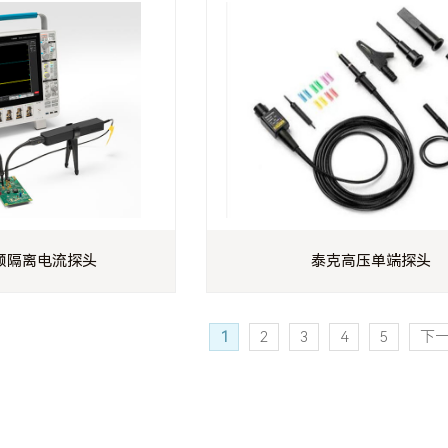
 射频隔离电流探头
泰克高压单端探头
1
2
3
4
5
下